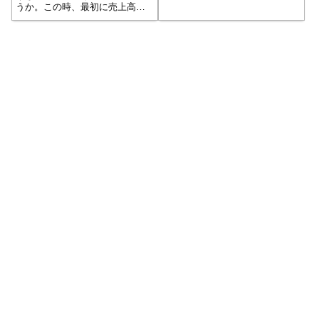
す。商品価値は、伝えたことで
うか。この時、最初に売上高を
理解されるのではなく、相手に
客数と客単価に分けて、考えて
理解されてはじめて伝わったこ
みることが大事です。売上低下
とになります。そのために、広
の原因は、来店客数か、それと
告の中で商品価値の伝え方がき
も客単価か？例えば、ショッピ
わめて重要になって...続きを読
ングセンター（SC）や、駅ビル
む
の中に入ってい...続きを読む