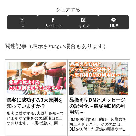
シェアする
X
Facebook
はてブ
LINE
関連記事（表示されない場合もあります）
集客に成功する3大原則を
品撤え型DMとメッセージ
知っていますか？
の記号化～集客用DMの利
用法～
集客に成功する3大原則を知って
いますか？集客の大原則には三
DMを送付する目的は、反響数を
つあります。・店の違い、商品
向上させること。その先には、
の違いなどの「違い」をどれだ
DMを送付した店舗の商品やサー
けお客様に伝えられるか・「目
ビスをお客様に購入していただ