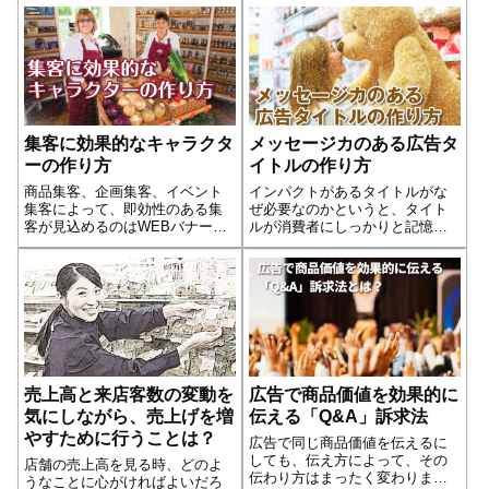
立つ」こと。・「わかりやす
くことがあります。そのため、
い」ことこの三つを凝縮した店
DMにおすすめ商品を並べて掲載
舗、チラシ、DM、POP、接客
した、「品揃え型」のDMを採用
（声掛け）が徹...続きを読む
する店舗がもっとも多いと言え
ます。自...続きを読む
集客に効果的なキャラクタ
メッセージカのある広告タ
ーの作り方
イトルの作り方
商品集客、企画集客、イベント
インパクトがあるタイトルがな
集客によって、即効性のある集
ぜ必要なのかというと、タイト
客が見込めるのはWEBバナー広
ルが消費者にしっかりと記憶に
告やチラシです。しかし、毎月
残らないと意味がない。しか
広告を出稿するとなると、「安
し、思いつきでタイトルを決め
定した集客が見込める仕掛け」
てるのではなく、マーケティン
が不可欠になってきます。今は
グと広告の原則を意識して作る
昔ほど広告費にお金をかける時
ことが肝心です。その方法はい
代ではありませ...続きを読む
くつかルールがあります。
売上高と来店客数の変動を
広告で商品価値を効果的に
気にしながら、売上げを増
伝える「Q&A」訴求法
やすために行うことは？
広告で同じ商品価値を伝えるに
しても、伝え方によって、その
店舗の売上高を見る時、どのよ
伝わり方はまったく変わりま
うなことに心がければよいだろ