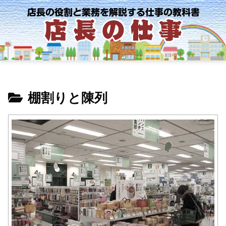
棚割りと陳列