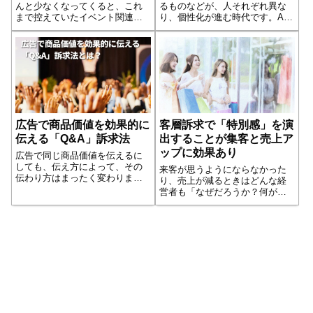
んと少なくなってくると、これ
るものなどが、人それぞれ異な
まで控えていたイベント関連の
り、個性化が進む時代です。Aさ
事業が動き出してきました。し
んが良いと言ったからBさんも良
かし、コロナ前の状況とは異な
いというとは限らず、商品価値
り、イベントの内容も集客方法
もすベての人にとって、同等に
も変えざるを得なくなってきま
価値あるものとはかぎらないの
した。これからのチラシで集客
です。Amazonなどの通販サイト
する方法を考えて...続きを読む
の商品...続きを読む
広告で商品価値を効果的に
客層訴求で「特別感」を演
伝える「Q&A」訴求法
出することが集客と売上ア
ップに効果あり
広告で同じ商品価値を伝えるに
しても、伝え方によって、その
来客が思うようにならなかった
伝わり方はまったく変わりま
り、売上が減るときはどんな経
す。商品価値は、伝えたことで
営者も「なぜだろうか？何が間
理解されるのではなく、相手に
違っていたのか？」と原因をさ
理解されてはじめて伝わったこ
ぐり、改善する施策を考えま
とになります。そのために、広
す。しかし、店舗が好調のとき
告の中で商品価値の伝え方がき
は「なぜ好調なのか？何が認め
わめて重要になって...続きを読
られているのか？なぜ来店して
む
くれるのか？」とい...続きを読
む