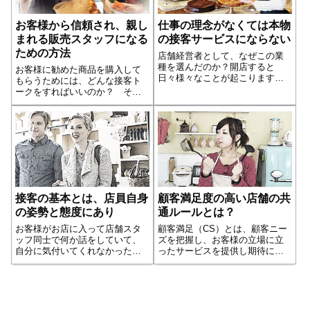
お客様から信頼され、親し
仕事の理念がなくては本物
まれる販売スタッフになる
の接客サービスにならない
ための方法
店舗経営者として、なぜこの業
種を選んだのか？開店すると
お客様に勧めた商品を購入して
日々様々なことが起こります。
もらうためには、どんな接客ト
経営者となればその責任は、す
ークをすればいいのか？ その
べて自分にかかってきます。そ
ために必要なこととは、マーケ
れでも店長のあなたは、経営者
ティングを意識するのでしょう
として日々を楽しみ、やり甲斐
か？ 商品の仕様を覚えたりす
を感じていることでしょう。そ
ることでしょうか？ どれも違
の仕事を選び、続けているとい
います。いつも行っている接客
うあなたの仕事観、つまり理念
トークを基本とし...続きを読む
は何でしょうか？
接客の基本とは、店員自身
顧客満足度の高い店舗の共
の姿勢と態度にあり
通ルールとは？
お客様がお店に入って店舗スタ
顧客満足（CS）とは、顧客ニー
ッフ同士で何か話をしていて、
ズを把握し、お客様の立場に立
自分に気付いてくれなかった
ったサービスを提供し期待に応
り、何やら内輪で笑っていたり
えていくこと。そして顧客との
すると自分が笑われているよう
関係を大切にし、販売・収益に
な気持ちになって、その店に興
つながる活動を行っていくこと
味が無くなり出店していきま
です。店舗経営者である限り、
す。これでは店舗スタッフが来
そこには収益性がなければなら