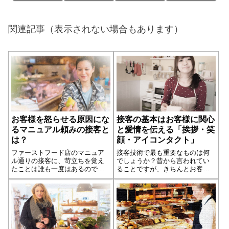
関連記事（表示されない場合もあります）
お客様を怒らせる原因にな
接客の基本はお客様に関心
るマニュアル頼みの接客と
と愛情を伝える「挨拶・笑
は？
顔・アイコンタクト」
ファーストフード店のマニュア
接客技術で最も重要なものは何
ル通りの接客に、苛立ちを覚え
でしょうか？昔から言われてい
たことは誰も一度はあるのでは
ることですが、きちんとお客様
ないでしょうか？でもそれはフ
の目を見て、「笑顔でアイコン
ァーストフード店に限ったこと
タクトをとった挨拶」すること
ではありません。例えば高度な
です。他にも業種や客層による
サービスを売りにしている店舗
違いからその場に応じた接客技
でも、マニュアル頼みのような
術でカバーをする人もいます
接客が行われるこ...続きを読む
が、接客には絶対に...続きを読
む