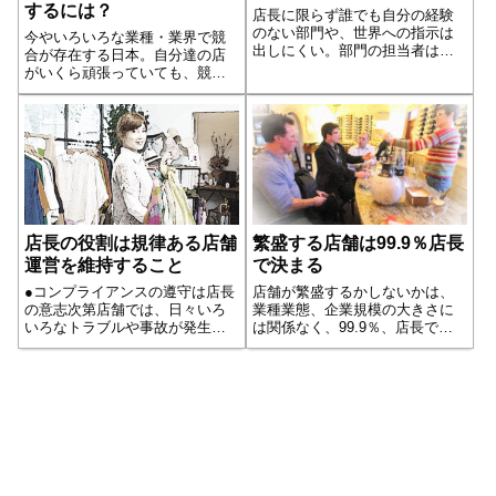
するには？
店長に限らず誰でも自分の経験
のない部門や、世界への指示は
今やいろいろな業種・業界で競
出しにくい。部門の担当者は、
合が存在する日本。自分達の店
それぞれ経験とプライドを持つ
がいくら頑張っていても、競合
プロだから、考えようによって
がそれ以上に頑張って優れた店
はプロに対して指示を与えない
舗を作り上げていれば、お客様
といけないという勇気と配慮が
は比較検討し優れた店舗に移っ
必要になります。店舗全体のあ
てしまう。だから常に店長は、
るべき姿を考えて、全体を活か
他店に負けない際立った魅力
すという発想で物事を考え、店
と、存在感のある店舗を作らな
舗の段取りを良くするという目
ければならない。それには、競
的さえぶれなければ、その部門
合を
の経験がなくとも、間違った指
店長の役割は規律ある店舗
繁盛する店舗は99.9％店長
示を出すことは少なくなるはず
です。
運営を維持すること
で決まる
●コンプライアンスの遵守は店長
店舗が繁盛するかしないかは、
の意志次第店舗では、日々いろ
業種業態、企業規模の大きさに
いろなトラブルや事故が発生し
は関係なく、99.9％、店長で決
ます。そういうトラブルや事故
まります。よく言われますが
の発生の多くは、店舗が決めら
「組織体というのは99.9°/o、ト
れたルールに基づいて運営され
ップで決まる」というのは不変
ていないことが原因になってい
の原則です。複数のスタッフが
ることがよくあります。多いの
働く店舗には、そこにさまざま
は、通路へのは...続きを読む
な人が...続きを読む