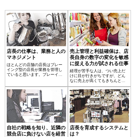
店長の仕事は、業務と人の
売上管理と利益確保は、店
マネジメント
長自身の数字の変化を敏感
に捉える力が試される仕事
ほとんどの店舗の店長はプレー
イング型の店長が業務を管理し
経理が苦手な人は、つい売上だ
ていると思います。プレーイン
けに目が行きがちですが、どん
グ型とは、店長業務以外の時間
なに売上が高くてもきちんと利
は自分でも販売業務か仕入業務
益確保ができていなければ健全
に従事しているタイプをいいま
経営とは言えません。売上に、
す。しかしプレーイング型とは
経費に目を向けて、そこでどれ
いえ、店長の大切な仕事として
だけ利益が確保できるのかを常
に頭に入れておけば、販売商品
の設定や人材配置が効果的にで
きるようになります。
自社の戦略を知り、近隣の
店長を育成するシステムと
競合店に負けない店を経営
は？