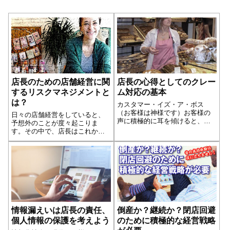
店長のための店舗経営に関
店長の心得としてのクレー
するリスクマネジメントと
ム対応の基本
は？
カスタマー・イズ・ア・ボス
（お客様は神様です）お客様の
日々の店舗経営をしていると、
声に積極的に耳を傾けると、案
予想外のことが度々起こりま
外不満やクレームが多いことに
す。その中で、店長はこれから
気がつきます。逆に不満やクレ
起きるかもしれない様々なリス
ームがあるのが当たり前で、
クに対して、どう行動すればよ
「当店は不満やクレームがあま
いのか？ 何を準備したほうが
りないですよ」という店舗は、
よいのか？ということを毎日考
お客様の声に耳を傾け...続きを
えていると思います。売上など
読む
経理的なことや人材...続きを読
む
情報漏えいは店長の責任、
倒産か？継続か？閉店回避
個人情報の保護を考えよう
のために積極的な経営戦略