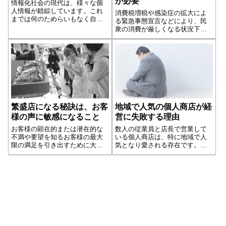
が必要
情報化社会の現代は、様々な個
人情報が錯綜しています。これ
消費税増税や感染症の拡大によ
までは何のためらいもなく自分
る緊急事態宣言などにより、民
の住所や勤め先、電話番号など
衆の消費が厳しくなる状況下
は何のためらいもなく店舗や企
で、中小店舗の経営者はさまざ
業の求めに応じていたと思いま
まな試行錯誤を続けているはず
す。そこには「ここは信頼でき
です。最初に情勢が変わりそう
るから、大丈夫だろう」という
な兆候があちらこちらに見え始
思い込みや信頼関...続きを読む
めたときは、「自分の店舗まで
は影響が及ばない」...続きを読
む
繁盛店になる秘訣は、お客
地域で人気の個人商店が経
様の声に敏感になること
営に失敗する理由
お客様の顕在的または潜在的な
数人の従業員と店長で営業して
不満や要望を知るお客様の最大
いる個人商店は、特に地域で人
限の満足を引き出すために大切
気となり愛される存在です。し
な事は、お客様のニーズやウォ
かし、お客様から愛されるがゆ
ンツを捉えること。なぜなら、
えに甘えが生じたり、経営が緩
どの店も地域に根ざした商売に
みがちになります。そこに経営
取り組んでいくしかないからで
の落とし穴があるのです。
す。これは店舗がチェーン店で
あろうと個店であ...続きを読む