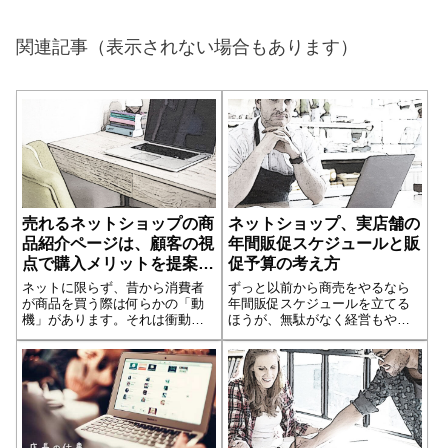
関連記事（表示されない場合もあります）
売れるネットショップの商
ネットショップ、実店舗の
品紹介ページは、顧客の視
年間販促スケジュールと販
点で購入メリットを提案し
促予算の考え方
ている
ネットに限らず、昔から消費者
ずっと以前から商売をやるなら
が商品を買う際は何らかの「動
年間販促スケジュールを立てる
機」があります。それは衝動買
ほうが、無駄がなく経営もやり
いの時でも同じです。無意識に
やすいと言われています。特に
商品を購入するのは、お酒に酔
季節に左右される商品を扱って
ってでもない限り、正常な意識
いるなら、それは常識だと思い
ではあり得ないことです。ネッ
ます。その他にも消費者にとっ
トではその「動機」が検索ワー
て魅力ある店舗にするために、
ドになって、検索...続きを読む
年間販促企画は必...続きを読む