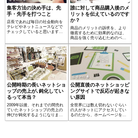
集客方法の決め手は、先
誰に対して商品購入後のメ
手・先手を打つこと
リットを伝えているのです
か？
店長であれば毎日の社会動向を
テレビやネットニュースなどで
商品のメリットの訴求を、より
チェックしていると思います。
徹底するために効果的なのは、
ただし、何を目的にチェックし
商品を強く売り込むためのペー
ているのか？ という意識の持
ジに「どんな人向けの商品なの
ちようが集客に影響することご
か｣、つまり商品の対象を明確に
存じですか？「お客様との会話
書く必要があります。例えば、
の話のネタに」というのもある
あるセミナー告知のページがあ
でしょうが、やっ...続きを読む
ったと仮定します。そこでは
「このセミナーを...続きを読む
公開時期の長いネットショ
公開直後のネットショッピ
ッブの売上が､鈍化してい
ングサイトで反応が起きな
るって本当？
い原因
2009年以後、それまでの間売れ
全世界には数え切れないぐらい
ていたネットショップの売上の
の人がネットにアクセスしてい
伸びが鈍化するようになりまし
るのだから、ホームページを作
た。しかし、経済産業省の統計
ったら、商品は飛ぶように売れ
を見るとネット販売B2Cそのも
るはずと、最初は誰もが夢に描
のは伸びています。考えられる
いてしまいます。多くの企業や
理由は大手量販店がネット販売
個人経営者がそうした夢と希望