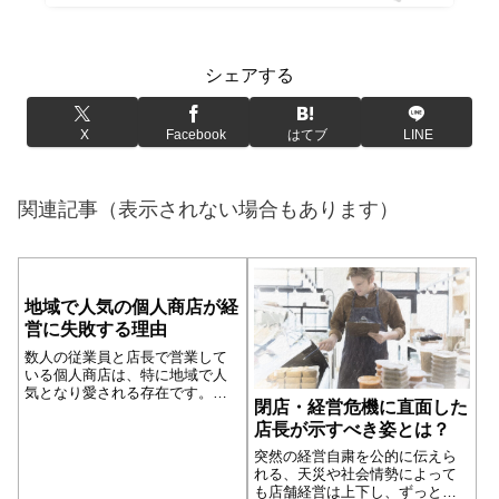
シェアする
X
Facebook
はてブ
LINE
関連記事（表示されない場合もあります）
地域で人気の個人商店が経
営に失敗する理由
数人の従業員と店長で営業して
いる個人商店は、特に地域で人
気となり愛される存在です。し
閉店・経営危機に直面した
かし、お客様から愛されるがゆ
店長が示すべき姿とは？
えに甘えが生じたり、経営が緩
みがちになります。そこに経営
突然の経営自粛を公的に伝えら
の落とし穴があるのです。
れる、天災や社会情勢によって
も店舗経営は上下し、ずっと平