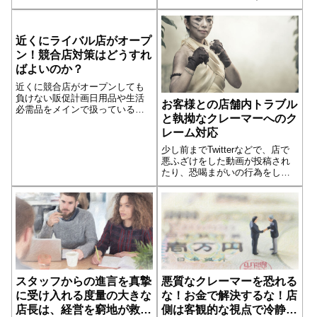
坦な道を歩むことはありえませ
ん。もしも経営している店舗
が、なんらかの理由で閉店や経
近くにライバル店がオープ
営の危機が迫っているなら、店
長としてスタッフやお客様に示
ン！競合店対策はどうすれ
さなければならない姿があるの
ばよいのか？
ではないでしょうか。
近くに競合店がオープンしても
負けない販促計画日用品や生活
お客様との店舗内トラブル
必需品をメインで扱っている店
と執拗なクレーマーへのク
では、競合店対策は重要な販促
レーム対応
活動です。小売店の場合、最大
日販(1年間で一番売上げの高い
少し前までTwitterなどで、店で
日)を80〜100倍すると、およそ
悪ふざけをした動画が投稿され
の年商になります。とくに、新
たり、恐喝まがいの行為をした
規オープ...続きを読む
様子が投稿されたりして、それ
が連日テレビで報道されるなど
して社会問題になりました。特
に理不尽なクレームを言って、
店舗スタッフに土下座させる様
子を投稿...続きを読む
スタッフからの進言を真摯
悪質なクレーマーを恐れる
に受け入れる度量の大きな
な！お金で解決するな！店
店長は、経営を窮地が救う
側は客観的な視点で冷静に