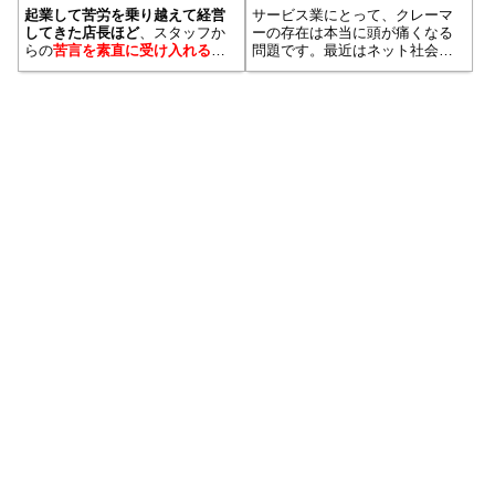
ことができる
対応することが大事
起業して苦労を乗り越えて経営
サービス業にとって、クレーマ
してきた店長ほど
、スタッフか
ーの存在は本当に頭が痛くなる
らの
苦言を素直に受け入れるこ
問題です。最近はネット社会に
とは心理的に難しい
のではない
なり匿名での誹講中傷が簡単に
でしょうか。店長の機嫌が怖く
できるようになってからという
て苦言を呈してくれるスタッフ
もの、その悪質さに拍車がかか
がいない。そんな状況で店舗に
っています。毎日のようにSNS
ふりかかる危機的状況を回避し
を利用した誹謗中傷が拡散さ
たり、乗り越えたりできるので
れ、それをワイド...続きを読む
しょうか？