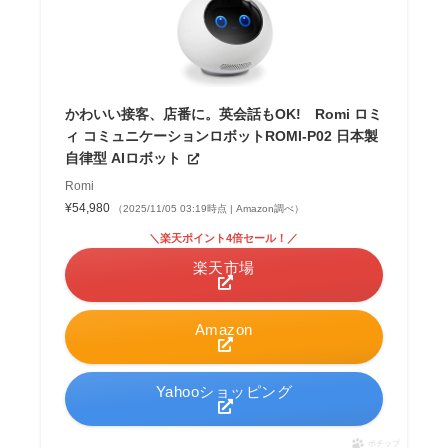
かわいい接客、店番に。英会話もOK! Romi ロミ
ィ コミュニケーションロボットROMI-P02 日本製
自律型 AIロボット
Romi
¥54,980
（2025/11/05 03:19時点 | Amazon調べ）
＼楽天ポイント4倍セール！／
楽天市場
Amazon
Yahooショッピング
ポチップ